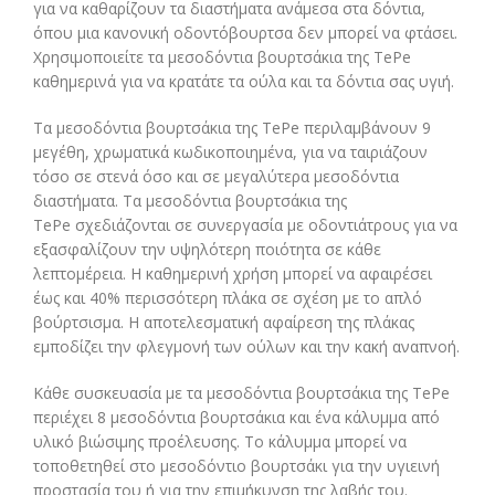
για να καθαρίζουν τα διαστήματα ανάμεσα στα δόντια,
όπου μια κανονική οδοντόβουρτσα δεν μπορεί να φτάσει.
Χρησιμοποιείτε τα μεσοδόντια βουρτσάκια της TePe
καθημερινά για να κρατάτε τα ούλα και τα δόντια σας υγιή.
Τα μεσοδόντια βουρτσάκια της TePe περιλαμβάνουν 9
μεγέθη, χρωματικά κωδικοποιημένα, για να ταιριάζουν
τόσο σε στενά όσο και σε μεγαλύτερα μεσοδόντια
διαστήματα. Τα μεσοδόντια βουρτσάκια της
TePe σχεδιάζονται σε συνεργασία με οδοντιάτρους για να
εξασφαλίζουν την υψηλότερη ποιότητα σε κάθε
λεπτομέρεια. Η καθημερινή χρήση μπορεί να αφαιρέσει
έως και 40% περισσότερη πλάκα σε σχέση με το απλό
βούρτσισμα. Η αποτελεσματική αφαίρεση της πλάκας
εμποδίζει την φλεγμονή των ούλων και την κακή αναπνοή.
Κάθε συσκευασία με τα μεσοδόντια βουρτσάκια της TePe
περιέχει 8 μεσοδόντια βουρτσάκια και ένα κάλυμμα από
υλικό βιώσιμης προέλευσης. Το κάλυμμα μπορεί να
τοποθετηθεί στο μεσοδόντιο βουρτσάκι για την υγιεινή
προστασία του ή για την επιμήκυνση της λαβής του.