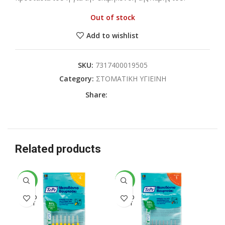
Out of stock
Add to wishlist
SKU:
7317400019505
Category:
ΣΤΟΜΑΤΙΚΗ ΥΓΙΕΙΝΗ
Share:
Related products
-19%
-19%
-2
SOLD
SOLD
SO
OUT
OUT
O