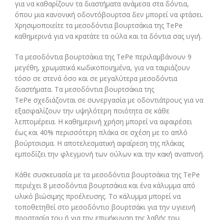
για να καθαρίζουν τα διαστήματα ανάμεσα στα δόντια,
όπου μια κανονική οδοντόβουρτσα δεν μπορεί να φτάσει.
Χρησιμοποιείτε τα μεσοδόντια βουρτσάκια της TePe
καθημερινά για να κρατάτε τα ούλα και τα δόντια σας υγιή.
Τα μεσοδόντια βουρτσάκια της TePe περιλαμβάνουν 9
μεγέθη, χρωματικά κωδικοποιημένα, για να ταιριάζουν
τόσο σε στενά όσο και σε μεγαλύτερα μεσοδόντια
διαστήματα. Τα μεσοδόντια βουρτσάκια της
TePe σχεδιάζονται σε συνεργασία με οδοντιάτρους για να
εξασφαλίζουν την υψηλότερη ποιότητα σε κάθε
λεπτομέρεια. Η καθημερινή χρήση μπορεί να αφαιρέσει
έως και 40% περισσότερη πλάκα σε σχέση με το απλό
βούρτσισμα. Η αποτελεσματική αφαίρεση της πλάκας
εμποδίζει την φλεγμονή των ούλων και την κακή αναπνοή.
Κάθε συσκευασία με τα μεσοδόντια βουρτσάκια της TePe
περιέχει 8 μεσοδόντια βουρτσάκια και ένα κάλυμμα από
υλικό βιώσιμης προέλευσης. Το κάλυμμα μπορεί να
τοποθετηθεί στο μεσοδόντιο βουρτσάκι για την υγιεινή
προστασία του ή για την επιμήκυνση της λαβής του.