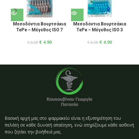
Μεσοδόντια Βουρτσάκια
Μεσοδόντια Βουρτσάκια
F
TePe – Μέγεθος ISO 7
TePe – Μέγεθος ISO 3
TO
& τ
€
4.90
€
4.90
€
6.08
€
6.08
Βασική αρχή μας στο φαρμακείο είναι η εξυπηρέτηση του
πελάτη σε κάθε δυνατή απαίτηση, ενώ στηρίζουμε κάθε ασθενή
που ζητάει την βοήθειά μας.