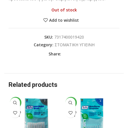
Out of stock
Add to wishlist
SKU:
7317400019420
Category:
ΣΤΟΜΑΤΙΚΗ ΥΓΙΕΙΝΗ
Share:
Related products
-19%
-19%
-1
SOLD
SOLD
SO
OUT
OUT
O