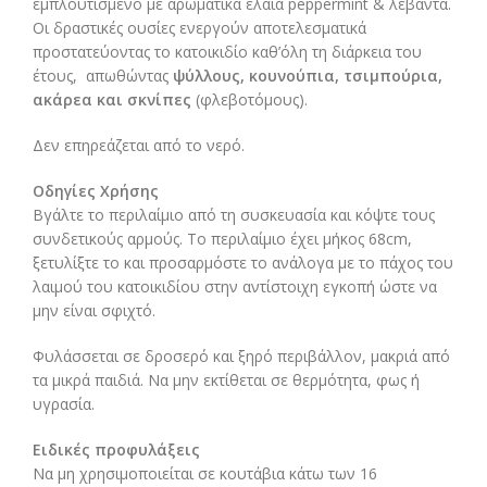
εμπλουτισμένο με αρωματικά έλαια peppermint & λεβάντα.
Οι δραστικές ουσίες ενεργούν αποτελεσματικά
προστατεύοντας το κατοικιδίο καθ’όλη τη διάρκεια του
έτους, απωθώντας
ψύλλους, κουνούπια, τσιμπούρια,
ακάρεα και σκνίπες
(φλεβοτόμους).
Δεν επηρεάζεται από το νερό.
Οδηγίες Χρήσης
Βγάλτε το περιλαίμιο από τη συσκευασία και κόψτε τους
συνδετικούς αρμούς. Το περιλαίμιο έχει μήκος 68cm,
ξετυλίξτε το και προσαρμόστε το ανάλογα με το πάχος του
λαιμού του κατοικιδίου στην αντίστοιχη εγκοπή ώστε να
μην είναι σφιχτό.
Φυλάσσεται σε δροσερό και ξηρό περιβάλλον, μακριά από
τα μικρά παιδιά. Να μην εκτίθεται σε θερμότητα, φως ή
υγρασία.
Ειδικές προφυλάξεις
Να μη χρησιμοποιείται σε κουτάβια κάτω των 16