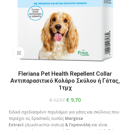
Click to enlarge
Fleriana Pet Health Repellent Collar
Αντιπαρασιτικό Κολάρο Σκύλου ή Γάτας,
1τμχ
€
9.70
€
12.97
Ειδικά σχεδιασμένο περιλαίμιο για γάτες και σκύλους που
περιέχει τις δραστικές ουσίες
Μargosa
Εxtract
(
Azadirachta indica
)
& Γερανιόλη
και είναι