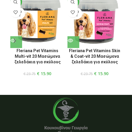
-33%
-33%
-3
SOLD
SOLD
SO
OUT
OUT
O
Fleriana Pet Vitamins
Fleriana Pet Vitamins Skin
Multi-vit 20 Μασώμενα
& Coat-vit 20 Μασώμενα
A
ζελεδάκια για σκύλους
ζελεδάκια για σκύλους
ζ
€
15.90
€
15.90
€
23.75
€
23.75