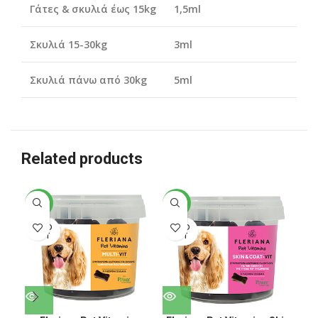
Γάτες & σκυλιά έως 15kg
1,5ml
Σκυλιά 15-30kg
3ml
Σκυλιά πάνω από 30kg
5ml
Related products
-33%
-33%
-3
SOLD
SOLD
SO
OUT
OUT
O