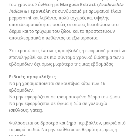
του χρόνου. Σύνθεση με
Margosa Extract (
Azadirachta
indica
) & Γερανιόλη
σε συνδυασμό με αρωματικά έλαια
peppermint και λεβάντα, πολύ ισχυρές και υψηλής
αποτελεσματικότητας ουσίες οι οποίες διεισδύουν στο
δέρμα και το τρίχωμα του ζώου και το προστατεύουν
αποτελεσματικά απωθώντας τα εξωπαράσιτα.
Σε περιπτώσεις έντονης προσβολής η εφαρμογή μπορεί να
επαναληφθεί και σε πιο σύντομο χρονικό διάστημα των 3
εβδομάδων όχι όμως μικρότερο της μιας εβδομάδας
Ειδικές προφυλάξεις
Να μη χρησιμοποιείται σε κουτάβια κάτω των 16
εβδομάδων.
Να μην εφαρμόζεται σε τραυματισμένο δέρμα του ζώου.
Να μην εφαρμόζεται σε έγκυα ή ζώα σε γαλουχία
(σκύλους, γάτες).
Φυλάσσεται σε δροσερό και ξηρό περιβάλλον, μακριά από
τα μικρά παιδιά. Να μην εκτίθεται σε θερμότητα, φως ή