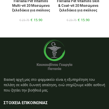
Fleriana Pet Vitamins
Fleriana Pet Vitamins Skin
Multi-vit 20 Μασώμενα
& Coat-vit 20 Μασώμενα
A
ζελεδάκια για σκύλους
ζελεδάκια για σκύλους
ζ
€
15.90
€
15.90
€
23.75
€
23.75
Βασική αρχή μας στο φαρμακείο είναι η εξυπηρέτηση του
πελάτη σε κάθε δυνατή απαίτηση, ενώ στηρίζουμε κάθε ασθενή
που ζητάει την βοήθειά μας.
ΣΤΟΙΧΕΙΑ ΕΠΙΚΟΙΝΩΝΙΑΣ