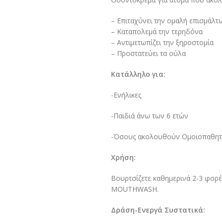
– Επιταχύνει την ομαλή επισμάλτ
– Καταπολεμά την τερηδόνα
– Αντιμετωπίζει την ξηροστομία
– Προστατεύει τα ούλα
Κατάλληλο για:
-Ενήλικες
-Παιδιά άνω των 6 ετών
-Όσους ακολουθούν Ομοιοπαθητ
Χρήση:
Βουρτσίζετε καθημερινά 2-3 φορ
MOUTHWASH.
Δράση-Ενεργά Συστατικά: