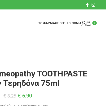
ΤΟ ΦΑΡΜΑΚΕΙΟ
ΕΠΙΚΟΙΝΩΝΙΑ
0
omeopathy TOOTHPASTE
ν Τερηδόνα 75ml
€
6.90
€
8.25
λουθούν ομοιοπαθητική αγωγή.