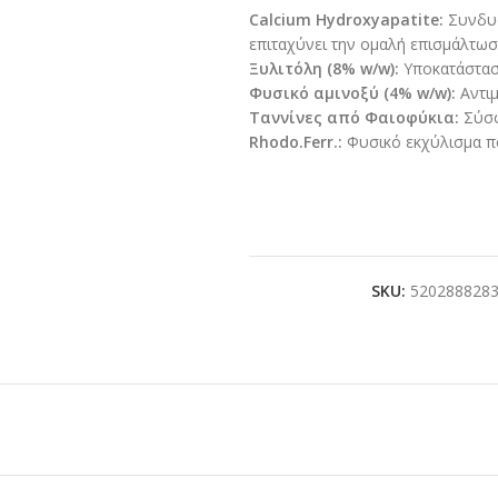
Calcium Hydroxyapatite:
Συνδυα
επιταχύνει την ομαλή επισμάλτωσ
Ξυλιτόλη (8% w/w):
Υποκατάστασ
Φυσικό αμινοξύ (4% w/w):
Αντιμ
Ταννίνες από Φαιοφύκια:
Σύσφ
Rhodo.Ferr.:
Φυσικό εκχύλισμα πο
SKU:
520288828