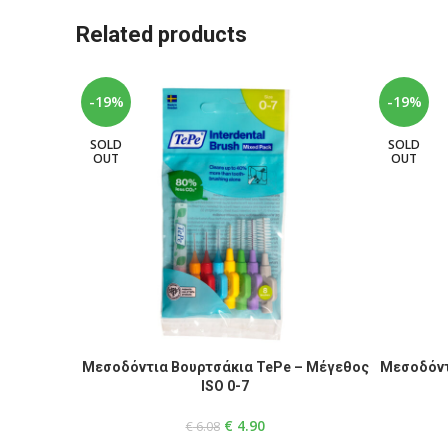
Related products
-19%
-19%
SOLD
SOLD
OUT
OUT
READ MORE
READ MOR
Μεσοδόντια Βουρτσάκια TePe – Μέγεθος
Μεσοδόντ
ISO 0-7
€
4.90
€
6.08