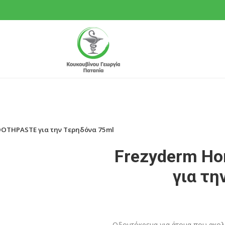
OTHPASTE για την Τερηδόνα 75ml
Frezyderm H
για τη
Οδοντόκρεμα για άτομα που ακο