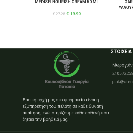
READ MORE
READ MOR
MEDISEI NOURISH CREAM 50 ML
GAR
ΥΑΛΟΥΡ
€
19.90
€
27.28
ΣΤΟΙΧΕΙΑ
Μωρογιάνν
21057225
piak@otene
Βασική αρχή μας στο φαρμακείο είναι η
εξυπηρέτηση του πελάτη σε κάθε δυνατή
απαίτηση, ενώ στηρίζουμε κάθε ασθενή που
ζητάει την βοήθειά μας.