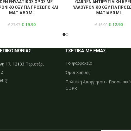
E
READ MORE
DEN ΕΝΥΔΑΤΙΚΟΣ ΟΡΟΣ ME
GARDEN ΑΝΤΙΡΥΤΙΔΙΚΗ ΚΡΕ
ΟΝΙΚΟ ΟΞΥ ΓΙΑ ΠΡΟΣΩΠΟ ΚΑΙ
ΥΑΛΟΥΡΟΝΙΚΟ ΟΞΥ ΓΙΑ ΠΡΟΣ
ΜΑΤΙΑ 50 ML
ΜΑΤΙΑ 50 ML
€
19.90
€
12.90
€
23.97
€
16.90
 ΕΠΙΚΟΙΝΩΝΙΑΣ
ΣΧΕΤΙΚΑ ΜΕ ΕΜΑΣ
Το φαρμακείο
η 17, 12133 Περιστέρι
82
Όροι Χρήσης
t.gr
Πολιτική Απορρήτου - Προσωπικ
GDPR