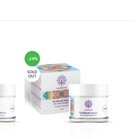
-24%
-28%
SOLD
SOLD
OUT
OUT