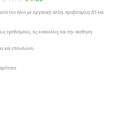
μετά τον ήλιο με οργανική αλόη, προβιταμίνη Β5 και
υς ερεθισμούς, τις κοκκινίλες και την αίσθηση
ι και επουλώνει.
αρότητα.