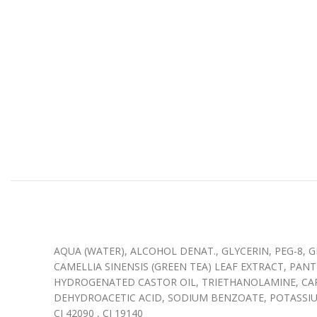
AQUA (WATER), ALCOHOL DENAT., GLYCERIN, PEG-8, 
CAMELLIA SINENSIS (GREEN TEA) LEAF EXTRACT, PAN
HYDROGENATED CASTOR OIL, TRIETHANOLAMINE, CA
DEHYDROACETIC ACID, SODIUM BENZOATE, POTASSIU
CI 42090 , CI 19140