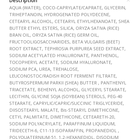
Description
AQUA (WATER), COCO-CAPRYLATE/CAPRATE, GLYCERIN,
TRIHEPTANOIN, HYDROGENATED POLYDECENE,
CETEARYL ALCOHOL, CETEARYL ETHYLHEXANOATE, SHEA
BUTTER ETHYL ESTERS, SILICA, ORYZA SATIVA (RICE)
BRAN OIL, ORYZA SATIVA (RICE) GERM OIL,
FRUCTOOLIGOSACCHARIDES, BETA VULGARIS (BEET)
ROOT EXTRACT, TEPHROSIA PURPUREA SEED EXTRACT,
SODIUM ACETYLATED HYALURONATE, PANTHENOL,
TOCOPHERYL ACETATE, SODIUM HYALURONATE,
SODIUM PCA, UREA, TREHALOSE,
LEUCONOSTOC/RADISH ROOT FERMENT FILTRATE,
BUTYROSPERMUM PARKII (SHEA) BUTTER , PANTHENYL
TRIACETATE, BEHENYL ALCOHOL, GLYCERYL STEARATE,
LECITHIN, GLYCINE SOJA (SOYBEAN) STEROLS, PEG-40
STEARATE, CAPRYLIC/CAPRIC/SUCCINIC TRIGLYCERIDE,
DIISOSTEARYL MALATE, Bis-STEARYL DIMETHICONE,
CETYL PALMITATE, DIMETHICONE, CETEARETH-20,
SODIUM POLYACRYLATE, PARAFFINUM LIQUIDUM,
TRIDECETH-6, C11-13 ISOPARAFFIN, PROPANEDIOL ,
POLYQUATERNIUM-51, 1,2-HEXANEDIOL, DISODIUM