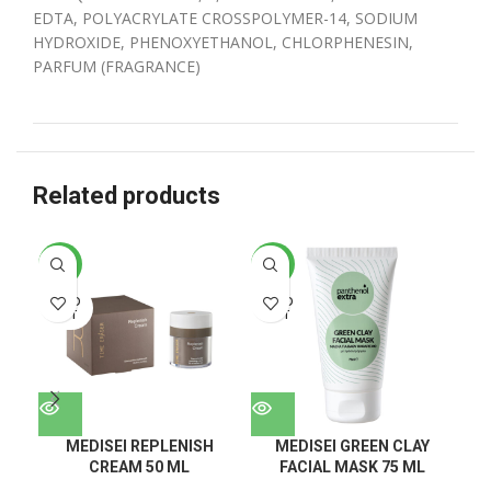
EDTA, POLYACRYLATE CROSSPOLYMER-14, SODIUM
HYDROXIDE, PHENOXYETHANOL, CHLORPHENESIN,
PARFUM (FRAGRANCE)
Related products
-28%
-22%
-1
SOLD
SOLD
SO
OUT
OUT
O
MEDISEI REPLENISH
MEDISEI GREEN CLAY
ME
CREAM 50 ML
FACIAL MASK 75 ML
C