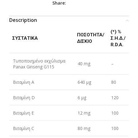
Share:
Description
(*) %
ΠΟΣΌΤΗΤΑ/
ΣΥΣΤΑΤΙΚΆ
Σ.Η.Δ./
ΔΙΣΚΊΟ
R.D.A.
Τυποποιημένο εκχύλισμα
40 mg
–
Panax Ginseng G115
Βιταμίνη A
640 μg
80
Βιταμίνη D
6 μg
120
Βιταμίνη Ε
12 mg
100
Βιταμίνη C
80 mg
100