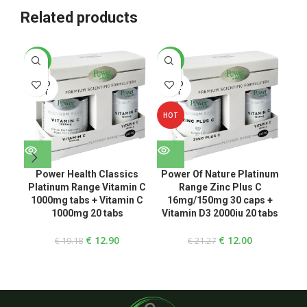
Related products
-33%
-44%
-3
SOLD
SOLD
SO
OUT
OUT
O
HOT
Power Health Classics
Power Of Nature Platinum
P
Platinum Range Vitamin C
Range Zinc Plus C
R
1000mg tabs + Vitamin C
16mg/150mg 30 caps +
1000mg 20 tabs
Vitamin D3 2000iu 20 tabs
C
€
12.90
€
12.00
€
19.18
€
21.27