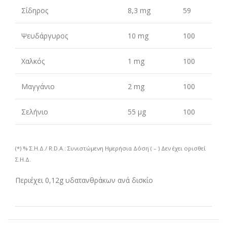
Σίδηρος
8,3 mg
59
Ψευδάργυρος
10 mg
100
Χαλκός
1 mg
100
Μαγγάνιο
2 mg
100
Σελήνιο
55 μg
100
(*) % Σ.Η.Δ./ R.D.A.: Συνιστώμενη Ημερήσια Δόση ( – ) Δεν έχει ορισθεί
Σ.Η.Δ.
Περιέχει 0,12g υδατανθράκων ανά δισκίο