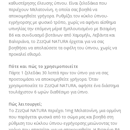
καθυστέρησης έλευσης ύπνου. Είναι ζελεδάκια που
περιέχουν Μελατονίνη, η οποία σας βοηθά να
αποκοιμηθείτε γρήγορα. Ρυθμίζει τον κύκλο ύπνου-
εγρήγορσης με φυσικό τρόπο, χωρίς να αφήνει αίσθημα
υπνηλίας την επόμενη μέρα! Εμπλουτισμένο με Βιταμίνη
Β6 και συνδυασμό βοτάνων από Χαμομήλι, Λεβάντα και
Βαλεριάνα, το ZzzQuil NATURA έρχεται για να σας
βοηθήσει να απολαύσετε τα οφέλη του ύπνου, χωρίς να
προκαλεί εθισμό.
Πότε και πώς το χρησιμοποιείτε
Πάρτε 1 ζελεδάκι 30 λεπτά πριν τον ύπνο για να σας
προετοιμάσει να αποκοιμηθείτε γρήγορα. Όταν
χρησιμοποιείτε το ZzzQuil NATURA, αφήστε ένα διάστημα
τουλάχιστον 6 ωρών διαθέσιμο για ύπνο.
Πώς λειτουργεί;
Το ZzzQuil NATURA περιέχει 1mg Mελατονίνη, μια ορμόνη
που παράγεται φυσικά από το σώμα μας και βοηθά στη
ρύθμιση του κύκλου ύπνου-εγρήγορσης μειώνοντας τον
χρόνο που απαιτείται για να αποκοιμηθείτε. Η Βιταμίνη Β6