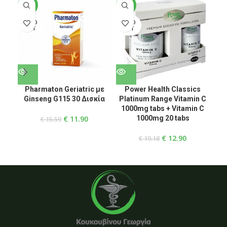
-24%
-33%
-3
SOLD
SOLD
SO
OUT
OUT
O
Pharmaton Geriatric με
Power Health Classics
Po
Ginseng G115 30 Δισκία
Platinum Range Vitamin C
R
1000mg tabs + Vitamin C
30T
€
11.90
1000mg 20 tabs
€
15.59
€
12.90
€
19.18