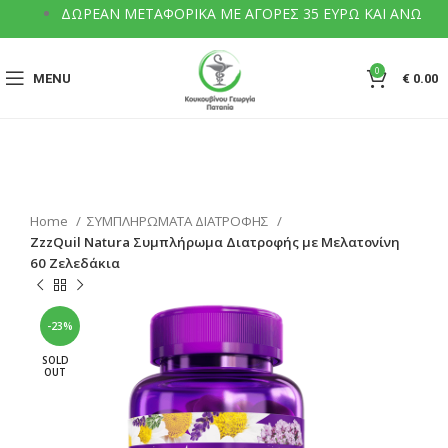
ΔΩΡΕΑΝ ΜΕΤΑΦΟΡΙΚΑ ΜΕ ΑΓΟΡΕΣ 35 ΕΥΡΩ ΚΑΙ ΑΝΩ
0
MENU
€
0.00
Home
ΣΥΜΠΛΗΡΩΜΑΤΑ ΔΙΑΤΡΟΦΗΣ
ZzzQuil Natura Συμπλήρωμα Διατροφής με Μελατονίνη
60 Ζελεδάκια
-23%
SOLD
OUT