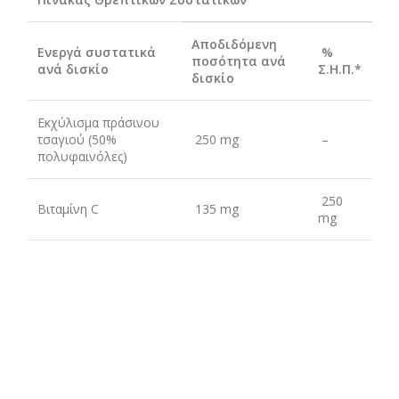
Αποδιδόμενη
Ενεργά συστατικά
%
ποσότητα ανά
ανά δισκίο
Σ.Η.Π.*
δισκίο
Εκχύλισμα πράσινου
τσαγιού (50%
250 mg
–
πολυφαινόλες)
250
Βιταμίνη C
135 mg
mg