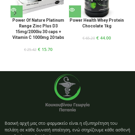
Power Of Nature Platinum
Power Health Whey Protein
P
Range Zinc Plus D3
Chocolate 1kg
Ra
15mg/2000iu 30 caps +
Vitamin C 1000mg 20 tabs
€
44.00
C
€
65.20
€
15.70
€
25.42
Βασική αρχή μας στο φαρμακείο είναι η εξυπηρέτηση του
πελάτη σε κάθε δυνατή απαίτηση, ενώ στηρίζουμε κάθε ασθενή