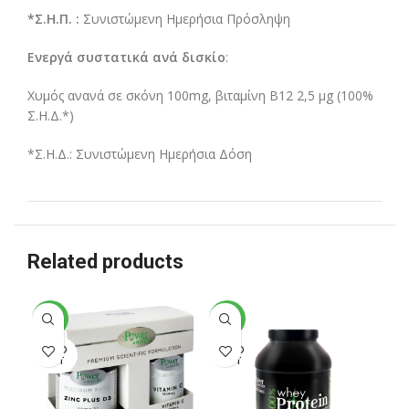
*Σ.Η.Π. :
Συνιστώμενη Ημερήσια Πρόσληψη
Ενεργά συστατικά ανά δισκίο
:
Χυμός ανανά σε σκόνη 100mg, βιταμίνη Β12 2,5 μg (100%
Σ.Η.Δ.*)
*Σ.Η.Δ.: Συνιστώμενη Ημερήσια Δόση
Related products
-38%
-33%
-3
SOLD
SOLD
SO
OUT
OUT
O