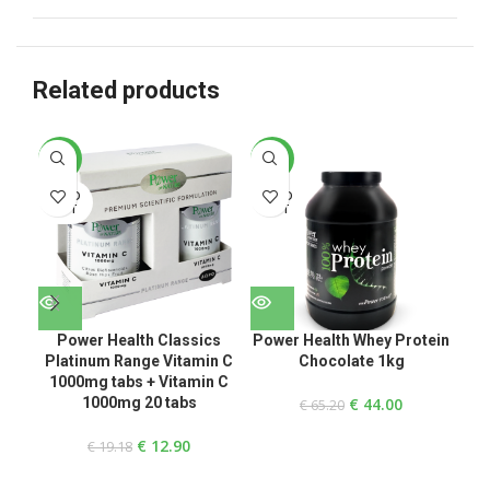
Related products
-33%
-33%
-3
SOLD
SOLD
SO
OUT
OUT
O
Power Health Classics
Power Health Whey Protein
Po
Platinum Range Vitamin C
Chocolate 1kg
1000mg tabs + Vitamin C
1000mg 20 tabs
€
44.00
€
65.20
€
12.90
€
19.18