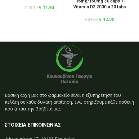
16mg/150mg 30 caps +
1
€
11.90
Vitamin D3 2000iu 20 tabs
Vi
€
15.59
€
12.00
€
21.27
Βασική αρχή μας στο φαρμακείο είναι η εξυπηρέτηση του
πελάτη σε κάθε δυνατή απαίτηση, ενώ στηρίζουμε κάθε ασθενή
που ζητάει την βοήθειά μας.
ΣΤΟΙΧΕΙΑ ΕΠΙΚΟΙΝΩΝΙΑΣ
Μωρογιάννη 17, 12133 Περιστέρι