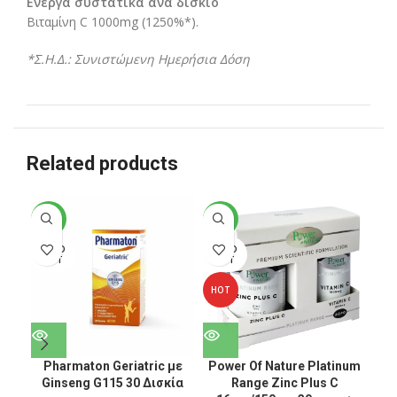
Ενεργά συστατικά ανά δισκίο
Βιταμίνη C 1000mg (1250%*).
*Σ.Η.Δ.: Συνιστώμενη Ημερήσια Δόση
Related products
-24%
-44%
-3
SOLD
SOLD
SO
OUT
OUT
O
HOT
Pharmaton Geriatric με
Power Of Nature Platinum
Po
Ginseng G115 30 Δισκία
Range Zinc Plus C