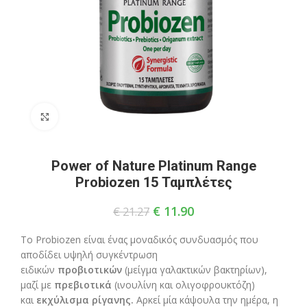
Click to enlarge
Power of Nature Platinum Range
Probiozen 15 Ταμπλέτες
€
11.90
€
21.27
Το Probiozen είναι ένας μοναδικός συνδυασμός που
αποδίδει υψηλή συγκέντρωση
ειδικών
προβιοτικών
(μείγμα γαλακτικών βακτηρίων),
μαζί με
πρεβιοτικά
(ινουλίνη και ολιγοφρουκτόζη)
και
εκχύλισμα ρίγανης.
Αρκεί μία κάψουλα την ημέρα, η