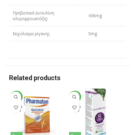
Πρεβιοτικά (ινουλίνη
436mg
ολιγοφρουκτόζη)
Εκχύλισμα ρίγανης
5mg
Related products
-24%
-34%
-4
SOLD
SOLD
SO
OUT
OUT
O