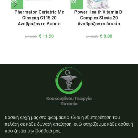
Pharmaton Geriatric Με
Power Health Vitamin B-
Po
Ginseng G115 20
Complex Stevia 20
Αναβράζοντα Δισκία
Αναβράζοντα δισκία
€
11.90
€
8.80
€
15.59
€
13.28
Βασική αρχή μας στο φαρμακείο είναι η εξυπηρέτηση του
πελάτη σε κάθε δυνατή απαίτηση, ενώ στηρίζουμε κάθε ασθενή
που ζητάει την βοήθειά μας.