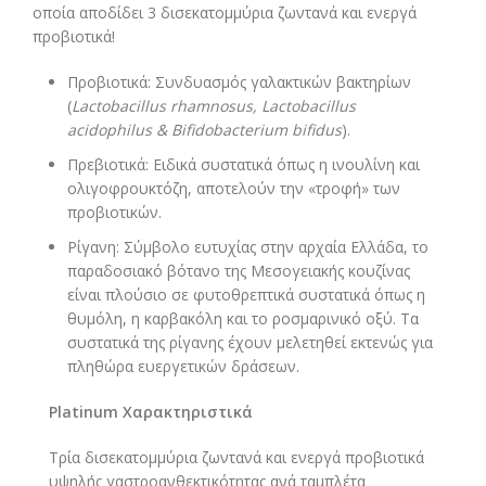
οποία αποδίδει 3 δισεκατομμύρια ζωντανά και ενεργά
προβιοτικά!
Προβιοτικά: Συνδυασμός γαλακτικών βακτηρίων
(
Lactobacillus rhamnosus, Lactobacillus
acidophilus & Bifidobacterium bifidus
).
Πρεβιοτικά: Ειδικά συστατικά όπως η ινουλίνη και
ολιγοφρουκτόζη, αποτελούν την «τροφή» των
προβιοτικών.
Ρίγανη: Σύμβολο ευτυχίας στην αρχαία Ελλάδα, το
παραδοσιακό βότανο της Μεσογειακής κουζίνας
είναι πλούσιο σε φυτοθρεπτικά συστατικά όπως η
θυμόλη, η καρβακόλη και το ροσμαρινικό οξύ. Τα
συστατικά της ρίγανης έχουν μελετηθεί εκτενώς για
πληθώρα ευεργετικών δράσεων.
Platinum Χαρακτηριστικά
Τρία δισεκατομμύρια ζωντανά και ενεργά προβιοτικά
υψηλής γαστροανθεκτικότητας ανά ταμπλέτα