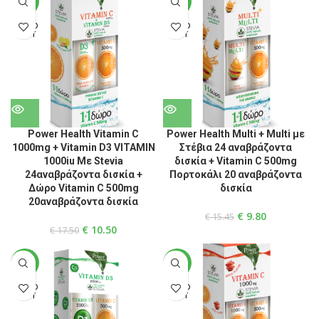
-40%
-37%
SOLD
SOLD
OUT
OUT
Power Health Vitamin C
Power Health Multi + Multi με
1000mg + Vitamin D3 VITAMIN
Στέβια 24 αναβράζοντα
1000iu Με Stevia
δισκία + Vitamin C 500mg
24αναβράζοντα δισκία +
Πορτοκάλι 20 αναβράζοντα
Δώρο Vitamin C 500mg
δισκία
20αναβράζοντα δισκία
€
9.80
€
15.45
€
10.50
€
17.50
-29%
-37%
SOLD
SOLD
OUT
OUT