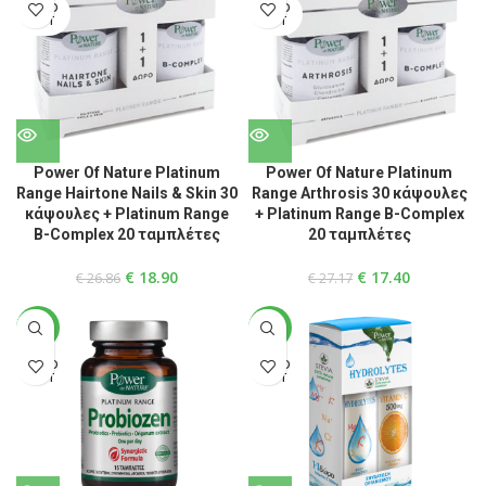
SOLD
SOLD
OUT
OUT
Power Of Nature Platinum
Power Of Nature Platinum
Range Hairtone Nails & Skin 30
Range Arthrosis 30 κάψουλες
κάψουλες + Platinum Range
+ Platinum Range B-Complex
B-Complex 20 ταμπλέτες
20 ταμπλέτες
€
18.90
€
17.40
€
26.86
€
27.17
-44%
-39%
SOLD
SOLD
OUT
OUT