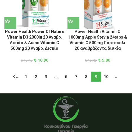
Power Health Power Of Nature
Power Health Vitamin C
Vitamin D3 2000iu 20 Αναβρ.
1000mg Apple Stevia 24tabs &
Δισκία & Δωρο Vitamin C
Vitamin C 500mg Πορτοκάλι
500mg 20 Αναβρ. Δισκία
20 αναβράζοντα δισκία
€
10.90
€
9.80
€
15.45
€
15.45
←
1
2
3
…
6
7
8
9
10
→