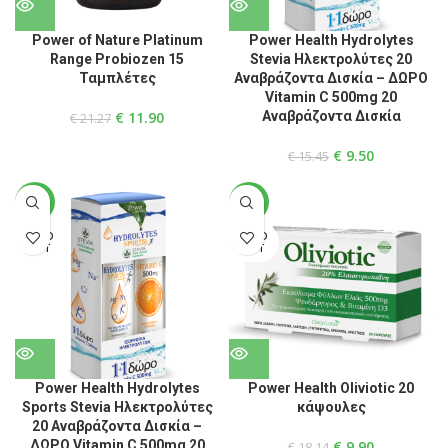
Power of Nature Platinum
Power Health Hydrolytes
Range Probiozen 15
Stevia Ηλεκτρολύτες 20
Ταμπλέτες
Αναβράζοντα Δισκία – ΔΩΡΟ
Vitamin C 500mg 20
€
11.90
Αναβράζοντα Δισκία
€
21.27
€
9.50
€
15.45
-34%
-45%
SOLD
SOLD
OUT
OUT
Power Health Hydrolytes
Power Health Oliviotic 20
Sports Stevia Ηλεκτρολύτες
κάψουλες
20 Αναβράζοντα Δισκία –
ΔΩΡΟ Vitamin C 500mg 20
€
9.90
€
18.14