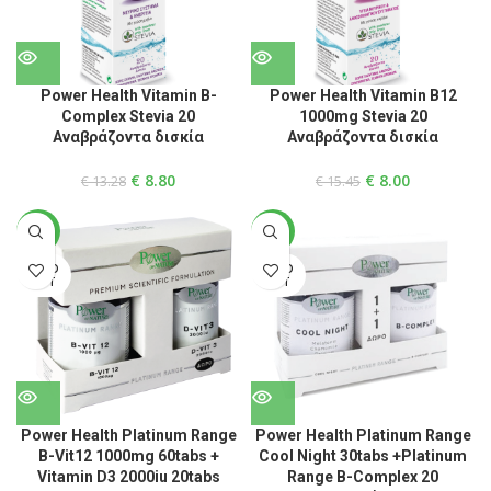
Power Health Vitamin B-
Power Health Vitamin B12
Complex Stevia 20
1000mg Stevia 20
Αναβράζοντα δισκία
Αναβράζοντα δισκία
€
8.80
€
8.00
€
13.28
€
15.45
-38%
-34%
SOLD
SOLD
OUT
OUT
Power Health Platinum Range
Power Health Platinum Range
B-Vit12 1000mg 60tabs +
Cool Night 30tabs +Platinum
Vitamin D3 2000iu 20tabs
Range B-Complex 20