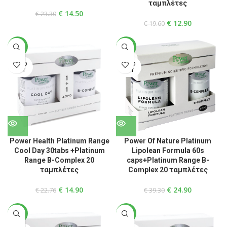
ταμπλέτες
€
14.50
€
23.30
€
12.90
€
19.60
-35%
-37%
SOLD
SOLD
OUT
OUT
Power Health Platinum Range
Power Of Nature Platinum
Cool Day 30tabs +Platinum
Lipolean Formula 60s
Range B-Complex 20
caps+Platinum Range B-
ταμπλέτες
Complex 20 ταμπλέτες
€
14.90
€
24.90
€
22.76
€
39.30
-30%
-36%