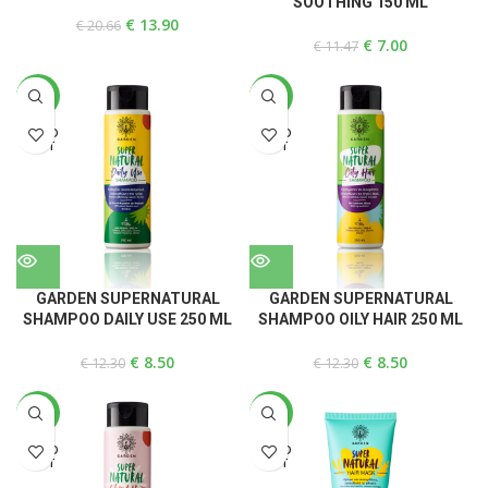
SOOTHING 150 ML
€
13.90
€
20.66
€
7.00
€
11.47
-31%
-31%
SOLD
SOLD
OUT
OUT
GARDEN SUPERNATURAL
GARDEN SUPERNATURAL
SHAMPOO DAILY USE 250 ML
SHAMPOO OILY HAIR 250 ML
€
8.50
€
8.50
€
12.30
€
12.30
-31%
-49%
SOLD
SOLD
OUT
OUT