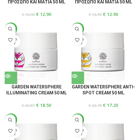
ΠΡΟΣΩΠΟ ΚΑΙ ΜΑΤΙΑ 50 ML
ΠΡΟΣΩΠΟ ΚΑΙ MATIA 50 ML
€
12.90
€
12.90
€
16.90
€
16.90
-28%
-28%
SOLD
SOLD
OUT
OUT
GARDEN WATERSPHERE
GARDEN WATERSPHERE ANTI-
ILLUMINATING CREAM 50 ML
SPOT CREAM 50 ML
€
18.50
€
17.20
€
25.87
€
23.78
-28%
-28%
SOLD
SOLD
OUT
OUT