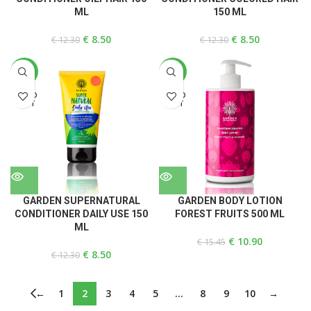
ML
150 ML
€
8.50
€
8.50
€
12.30
€
12.30
-31%
-29%
SOLD
SOLD
OUT
OUT
GARDEN SUPERNATURAL
GARDEN BODY LOTION
CONDITIONER DAILY USE 150
FOREST FRUITS 500 ML
ML
€
10.90
€
15.45
€
8.50
€
12.30
←
1
2
3
4
5
…
8
9
10
→