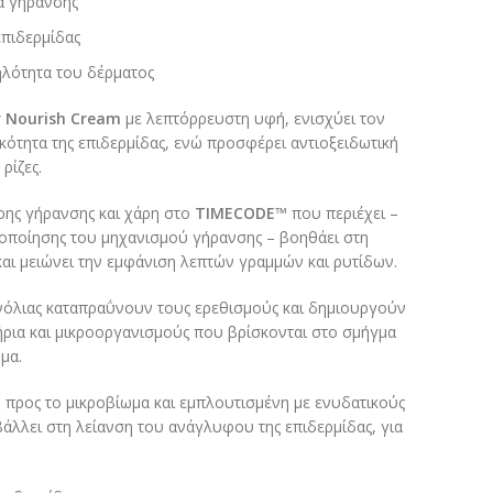
α γήρανσης
επιδερμίδας
ηλότητα του δέρματος
r Nourish Cream
με λεπτόρρευστη υφή, ενισχύει τον
κότητα της επιδερμίδας, ενώ προσφέρει αντιοξειδωτική
ρίζες.
ρης γήρανσης και χάρη στο
TIMECODE
™
που περιέχει –
κοποίησης του μηχανισμού γήρανσης – βοηθάει στη
ι μειώνει την εμφάνιση λεπτών γραμμών και ρυτίδων.
νόλιας καταπραΰνουν τους ερεθισμούς και δημιουργούν
ήρια και μικροοργανισμούς που βρίσκονται στο σμήγμα
μα.
ή προς το μικροβίωμα και εμπλουτισμένη με ενυδατικούς
βάλλει στη λείανση του ανάγλυφου της επιδερμίδας, για