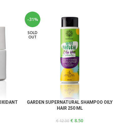
-31%
-31%
SOLD
SOLD
OUT
OUT
READ MORE
READ MOR
OXIDANT
GARDEN SUPERNATURAL SHAMPOO OILY
GARDEN 
HAIR 250 ML
€
8.50
€
12.30