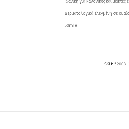
Ιδανική για κανονικές και μεικτές 
Δερματολογικά ελεγμένη σε ευαίσ
50ml e
SKU:
520031