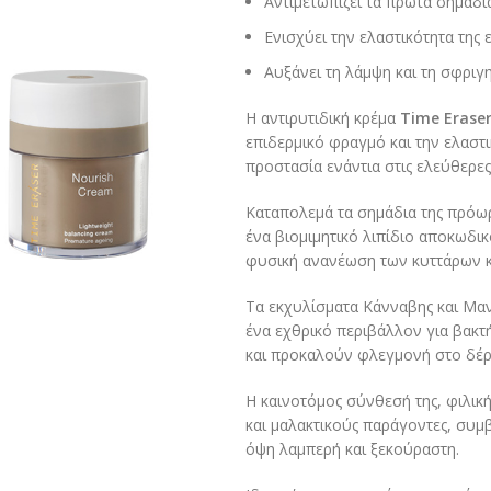
Αντιμετωπίζει τα πρώτα σημάδι
Ενισχύει την ελαστικότητα της 
Αυξάνει τη λάμψη και τη σφριγ
Η αντιρυτιδική κρέμα
Time Erase
επιδερμικό φραγμό και την ελαστι
προστασία ενάντια στις ελεύθερες 
Καταπολεμά τα σημάδια της πρόω
ένα βιομιμητικό λιπίδιο αποκωδι
φυσική ανανέωση των κυττάρων κα
Τα εκχυλίσματα Κάνναβης και Μα
ένα εχθρικό περιβάλλον για βακτ
και προκαλούν φλεγμονή στο δέρ
Η καινοτόμος σύνθεσή της, φιλικ
και μαλακτικούς παράγοντες, συμ
όψη λαμπερή και ξεκούραστη.