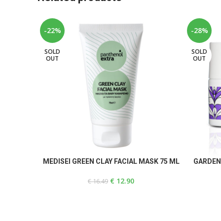
-22%
-28%
SOLD
SOLD
OUT
OUT
READ MORE
READ MOR
MEDISEI GREEN CLAY FACIAL MASK 75 ML
GARDEN
€
12.90
€
16.49