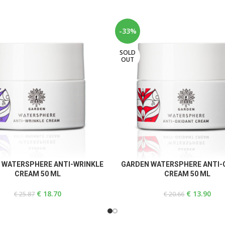
-33%
SOLD
OUT
E
READ MORE
 WATERSPHERE ANTI-WRINKLE
GARDEN WATERSPHERE ANTI-
CREAM 50 ML
CREAM 50 ML
€
18.70
€
13.90
€
25.87
€
20.66