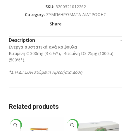
SKU:
5200321012262
Category:
ΣΥΜΠΛΗΡΩΜΑΤΑ ΔΙΑΤΡΟΦΗΣ
Share:
Description
Ενεργά συστατικά ανά κάψουλα
Βιταμίνη C 300mg (375%*), Βιταμίνη D3 25μg (1000iu)
(500%*).
*Σ.Η.Δ.: Συνιστώμενη Ημερήσια Δόση
Related products
-24%
-33%
-3