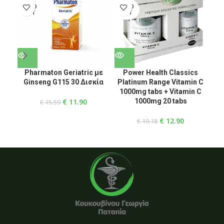
SOLD
SOLD
SO
OUT
OUT
O
Pharmaton Geriatric με
Power Health Classics
Po
Ginseng G115 30 Δισκία
Platinum Range Vitamin C
1000mg tabs + Vitamin C
1
€
11.90
1000mg 20 tabs
Vi
€
15.59
€
12.90
€
19.18